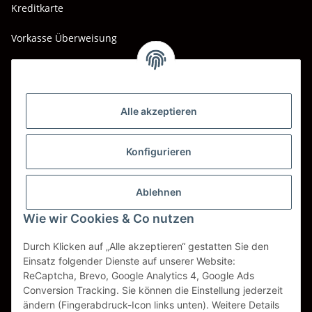
Kreditkarte
Vorkasse Überweisung
Barzahlung bei Abholung
Wir versenden mit
Alle akzeptieren
DHL
DPD
Konfigurieren
UPS
Ablehnen
Spedition BTG
Wie wir Cookies & Co nutzen
Spedition Schenker
Durch Klicken auf „Alle akzeptieren“ gestatten Sie den
Einsatz folgender Dienste auf unserer Website:
ReCaptcha, Brevo, Google Analytics 4, Google Ads
Vertrag widerrufen
Conversion Tracking. Sie können die Einstellung jederzeit
ändern (Fingerabdruck-Icon links unten). Weitere Details
* Alle Preise inkl. gesetzlicher USt., zzgl.
Versand