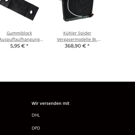
Gummiblock
Kühler Spider
Auspuffaufhängung
Vergasermodelle Bj.
Alfa 105 NEU
1968 - 1987 Neuprod.,
5,95 €
*
368,90 €
*
Überlauf links
Wir versenden mit
DHL
DPD