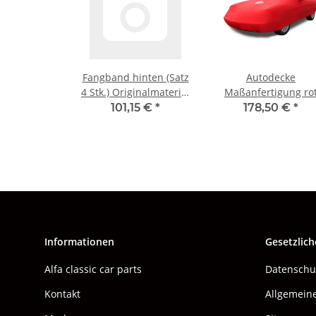
Fangband hinten (Satz
Autodecke
4 Stk.) Originalmaterial
Maßanfertigung ro
31mm Alfa 105/115
inkl. Emblem und
101,15 €
*
178,50 €
*
NEU
Tasche Alfa Spider B
1970-1993 NEU
Informationen
Gesetzlich
Alfa classic car parts
Datenschu
Kontakt
Allgemein