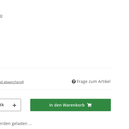
eo
Frage zum Artikel
nd abweichend)
tk
In den Warenkorb
den geladen ...