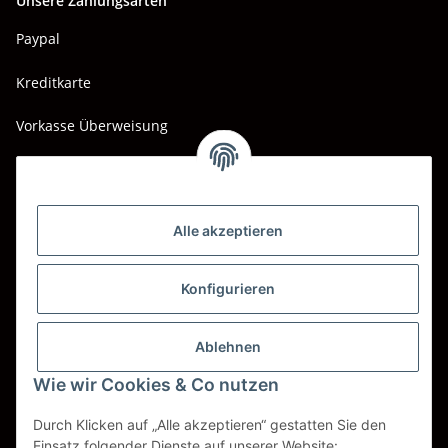
Unsere Zahlungsarten
Paypal
Kreditkarte
Vorkasse Überweisung
Barzahlung bei Abholung
Wir versenden mit
Alle akzeptieren
DHL
DPD
Konfigurieren
UPS
Ablehnen
Spedition BTG
Wie wir Cookies & Co nutzen
Spedition Schenker
Durch Klicken auf „Alle akzeptieren“ gestatten Sie den
Einsatz folgender Dienste auf unserer Website: